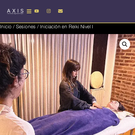
Inicio
/
Sesiones
/ Iniciación en Reiki Nivel I