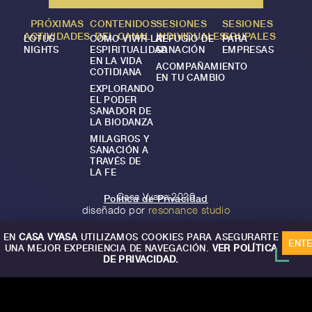
PRÓXIMAS
CONTENIDOS
SESIONES
SESIONES
ACTIVIDADES
DEL CANAL
INDIVIDUALES
GRUPALES
LOTUS
CÓMO VIVIR LA
REFUGIO DE
PARA
NIGHTS
ESPIRITUALIDAD
SANACIÓN
EMPRESAS
EN LA VIDA
ACOMPAÑAMIENTO
COTIDIANA
EN TU CAMBIO
EXPLORANDO
EL PODER
SANADOR DE
LA BIODANZA
MILAGROS Y
SANACIÓN A
TRAVÉS DE
LA FE
Casa Vyasa 2026
Política de Privacidad
diseñado por
resonance studio
EN
CASA VYASA
UTILIZAMOS COOKIES PARA ASEGURARTE
ENT
UNA MEJOR EXPERIENCIA DE NAVEGACIÓN.
VER POLÍTICA
DE PRIVACIDAD.