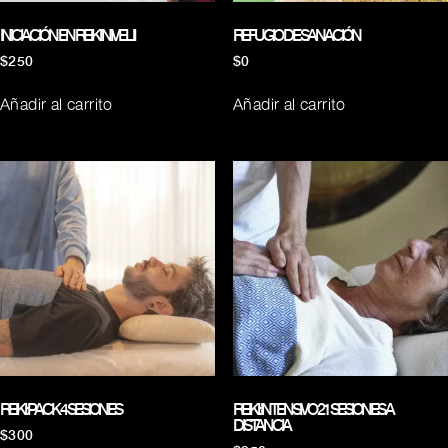
INICIACIÓN EN REIKI NIVEL II
REFUGIO DE SANACIÓN
$
250
$
0
Añadir al carrito
Añadir al carrito
REIKI: PACK 4 SESIONES
REIKI: INTENSIVO 21 SESIONES A
DISTANCIA
$
300