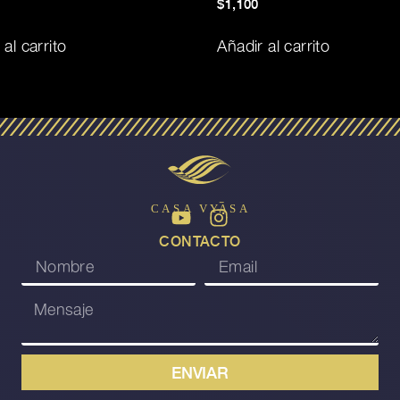
$
1,100
 al carrito
Añadir al carrito
CA
S
A
V
Y
A
S
A
CONTACTO
ENVIAR