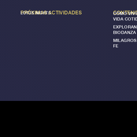
PRÓXIMAS ACTIVIDADES
CONTENI
LOTUS NIGHTS
CÓMO VIVI
VIDA COTI
EXPLORAN
BIODANZA
MILAGROS 
FE