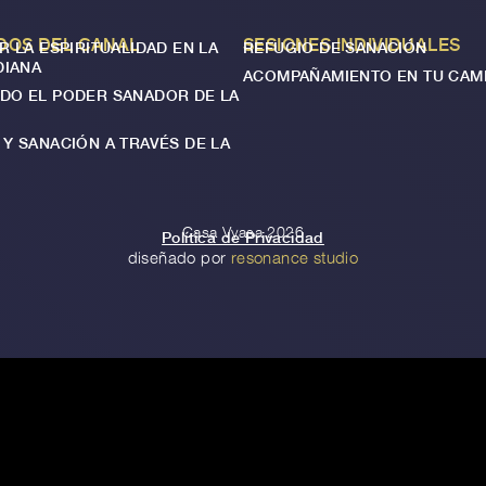
DOS DEL CANAL
SESIONES INDIVIDUALES
R LA ESPIRITUALIDAD EN LA
REFUGIO DE SANACIÓN
DIANA
ACOMPAÑAMIENTO EN TU CAM
DO EL PODER SANADOR DE LA
Y SANACIÓN A TRAVÉS DE LA
Casa Vyasa 2026
Política de Privacidad
diseñado por
resonance studio