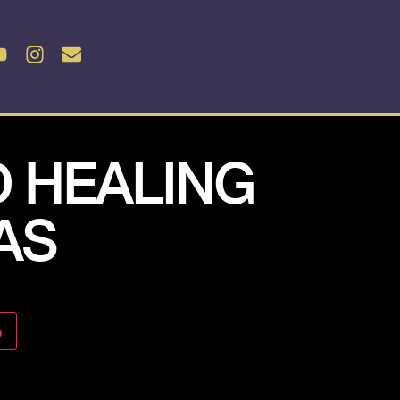
 HEALING
AS
o