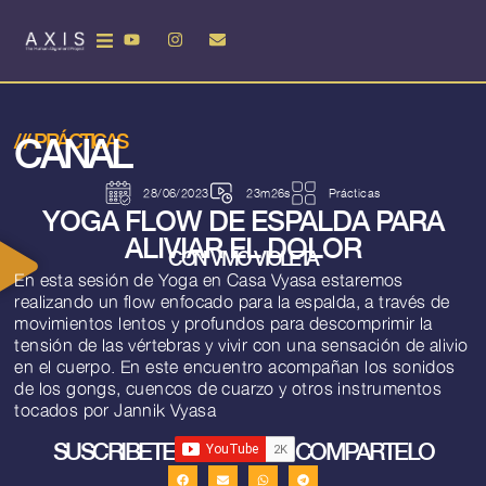
CANAL
///
PRÁCTICAS
28/06/2023
23m26s
Prácticas
YOGA FLOW DE ESPALDA PARA
ALIVIAR EL DOLOR
CON VMO VIOLETA
En esta sesión de Yoga en Casa Vyasa estaremos
realizando un flow enfocado para la espalda, a través de
movimientos lentos y profundos para descomprimir la
tensión de las vértebras y vivir con una sensación de alivio
en el cuerpo. En este encuentro acompañan los sonidos
de los gongs, cuencos de cuarzo y otros instrumentos
tocados por Jannik Vyasa
SUSCRIBETE
COMPARTELO