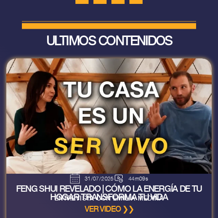
ULTIMOS CONTENIDOS
31/07/2025
44m09s
FENG SHUI REVELADO | CÓMO LA ENERGÍA DE TU
HOGAR TRANSFORMA TU VIDA
ENTREVISTA CON EMILIA MEDINA
VER VIDEO ❯❯