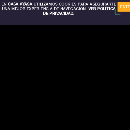
EN
CASA VYASA
UTILIZAMOS COOKIES PARA ASEGURARTE
ENT
UNA MEJOR EXPERIENCIA DE NAVEGACIÓN.
VER POLÍTICA
DE PRIVACIDAD.
CA
S
A
V
Y
A
S
A
CONTACTO