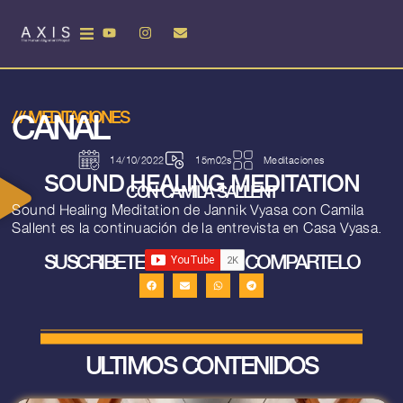
CANAL
///
MEDITACIONES
14/10/2022
15m02s
Meditaciones
SOUND HEALING MEDITATION
CON CAMILA SALLENT
Sound Healing Meditation de Jannik Vyasa con Camila
Sallent es la continuación de la entrevista en Casa Vyasa.
SUSCRIBETE
COMPARTELO
ULTIMOS CONTENIDOS