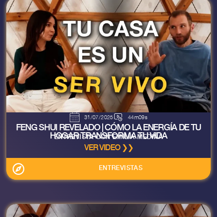
31/07/2025
44m09s
FENG SHUI REVELADO | CÓMO LA ENERGÍA DE TU
HOGAR TRANSFORMA TU VIDA
ENTREVISTA CON EMILIA MEDINA
VER VIDEO ❯❯
ENTREVISTAS