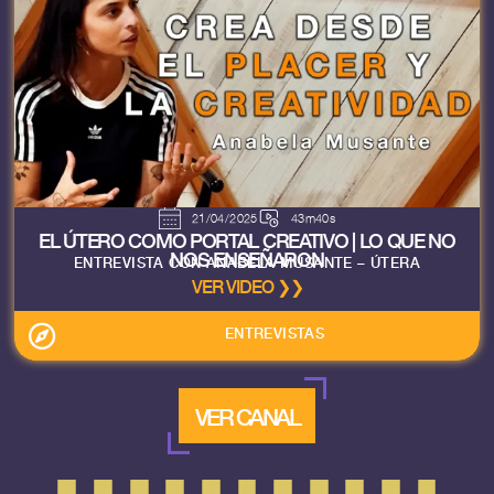
21/04/2025
43m40s
EL ÚTERO COMO PORTAL CREATIVO | LO QUE NO
NOS ENSEÑARON
ENTREVISTA CON ANABELA MUSANTE – ÚTERA
VER VIDEO ❯❯
ENTREVISTAS
VER CANAL