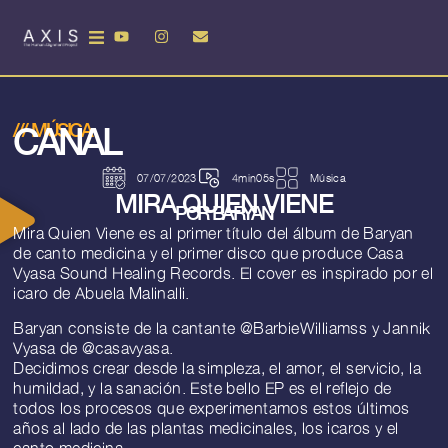
CANAL
///
MÚSICA
07/07/2023
4min05s
Música
MIRA QUIEN VIENE
POR BARYAN
Mira Quien Viene es al primer título del álbum de Baryan
de canto medicina y el primer disco que produce Casa
Vyasa Sound Healing Records. El cover es inspirado por el
icaro de Abuela Malinalli.
Baryan consiste de la cantante
@BarbieWilliamss
y Jannik
Vyasa de
@casavyasa
.
Decidimos crear desde la simpleza, el amor, el servicio, la
humildad, y la sanación. Este bello EP es el reflejo de
todos los procesos que experimentamos estos últimos
años al lado de las plantas medicinales, los icaros y el
canto medicina.