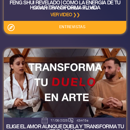
FENG SHUI REVELADO | CÓMO LA ENERGÍA DE TU
HOGAR TRANSFORMA TU VIDA
ENTREVISTA CON EMILIA MEDINA
VER VIDEO ❯❯
ENTREVISTAS
17/06/2025
43m15s
ELIGE EL AMOR AUNQUE DUELA Y TRANSFORMA TU