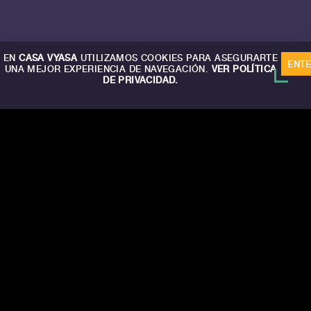
EN
CASA VYASA
UTILIZAMOS COOKIES PARA ASEGURARTE
ENT
UNA MEJOR EXPERIENCIA DE NAVEGACIÓN.
VER POLÍTICA
DE PRIVACIDAD.
CA
S
A
V
Y
A
S
A
CONTACTO