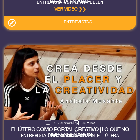
HERIDA EN ARTE
ENTREVISTA CON CINTIA BELEN
VER VIDEO ❯❯
ENTREVISTAS
21/04/2025
43m40s
EL ÚTERO COMO PORTAL CREATIVO | LO QUE NO
NOS ENSEÑARON
ENTREVISTA CON ANABELA MUSANTE – ÚTERA