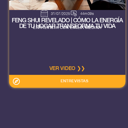
31/07/2025
44m09s
FENG SHUI REVELADO | CÓMO LA ENERGÍA
DE TU HOGAR TRANSFORMA TU VIDA
ENTREVISTA CON EMILIA MEDINA
VER VIDEO ❯❯
ENTREVISTAS