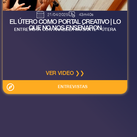
21/04/2025
43m40s
EL ÚTERO COMO PORTAL CREATIVO | LO
QUE NO NOS ENSEÑARON
ENTREVISTA CON ANABELA MUSANTE – ÚTERA
VER VIDEO ❯❯
ENTREVISTAS