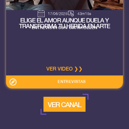
17/06/2025
43m15s
ELIGE EL AMOR AUNQUE DUELA Y
TRANSFORMA TU HERIDA EN ARTE
ENTREVISTA CON CINTIA BELEN
VER VIDEO ❯❯
ENTREVISTAS
VER CANAL