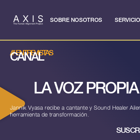
SOBRE NOSOTROS
SERVICI
///
ENTREVISTAS
CANAL
LA VOZ PROPI
Jannik Vyasa recibe a cantante y Sound Healer Ail
herramienta de transformación.
SUSCR