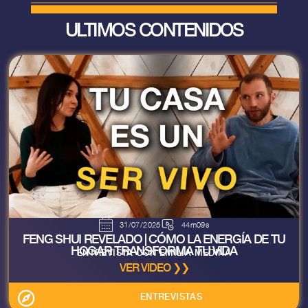
ULTIMOS CONTENIDOS
31/07/2025
44m09s
FENG SHUI REVELADO | CÓMO LA ENERGÍA DE TU
HOGAR TRANSFORMA TU VIDA
ENTREVISTA CON EMILIA MEDINA
VER VIDEO ❯❯
ENTREVISTAS