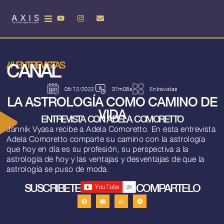
CANAL
///
ENTREVISTAS
05/12/2022
37m08s
Entrevistas
LA ASTROLOGÍA COMO CAMINO DE
VIDA
ENTREVISTA CON ADELA COMORETTO
Jannik Vyasa recibe a Adela Comoretto. En esta entrevista
Adela Comoretto comparte su camino con la astrología
que hoy en día es su profesión, su perspectiva a la
astrología de hoy y las ventajas y desventajas de que la
astrología se puso de moda.
SUSCRIBETE
COMPARTELO