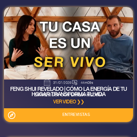
31/07/2025
44m09s
FENG SHUI REVELADO | CÓMO LA ENERGÍA DE TU
HOGAR TRANSFORMA TU VIDA
ENTREVISTA CON EMILIA MEDINA
VER VIDEO ❯❯
ENTREVISTAS