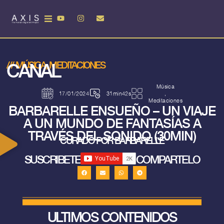
CANAL
///
MÚSICA
,
MEDITACIONES
Música
17/01/2024
31min42s
,
Meditaciones
BARBARELLE ENSUEÑO – UN VIAJE
A UN MUNDO DE FANTASÍAS A
TRAVÉS DEL SONIDO (30MIN)
CURADO POR BARBARELLE
SUSCRIBETE
COMPARTELO
ULTIMOS CONTENIDOS