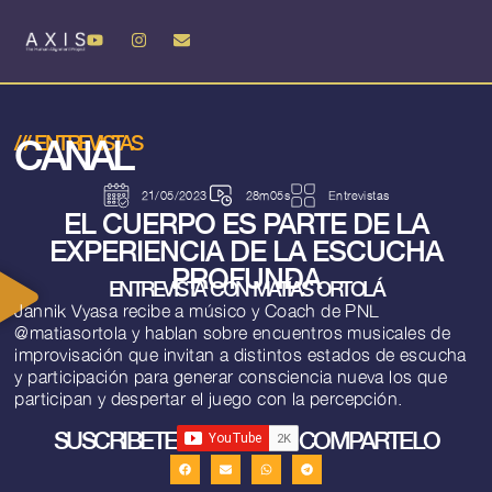
CANAL
///
ENTREVISTAS
21/05/2023
28m05s
Entrevistas
EL CUERPO ES PARTE DE LA
EXPERIENCIA DE LA ESCUCHA
PROFUNDA
ENTREVISTA CON MATÍAS ORTOLÁ
Jannik Vyasa recibe a músico y Coach de PNL
@matiasortola y hablan sobre encuentros musicales de
improvisación que invitan a distintos estados de escucha
y participación para generar consciencia nueva los que
participan y despertar el juego con la percepción.
SUSCRIBETE
COMPARTELO