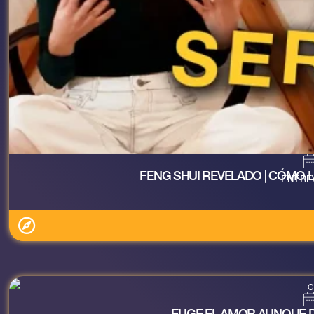
FENG SHUI REVELADO | CÓMO 
ENTRE
ELIGE EL AMOR AUNQUE 