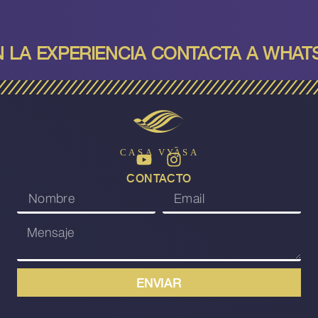
N LA E
XPERIENCIA
CONTACTA A WHATSA
CA
S
A
V
Y
A
S
A
CONTACTO
ENVIAR