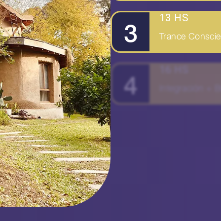
13 HS
3
Trance Conscien
16 HS
4
Integración + 
17 HS
5
Cierre