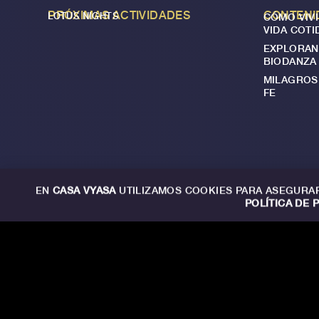
PRÓXIMAS ACTIVIDADES
CONTENI
LOTUS NIGHTS
CÓMO VIVI
VIDA COTI
EXPLORAN
BIODANZA
MILAGROS 
FE
EN
CASA VYASA
UTILIZAMOS COOKIES PARA ASEGURAR
POLÍTICA DE 