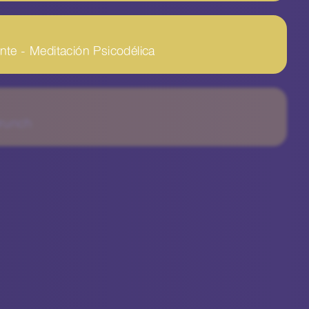
te - Meditación Psicodélica
Brunch