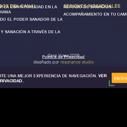
DOS DEL CANAL
SESIONES INDIVIDUALES
R LA ESPIRITUALIDAD EN LA
REFUGIO DE SANACIÓN
DIANA
ACOMPAÑAMIENTO EN TU CAM
DO EL PODER SANADOR DE LA
Y SANACIÓN A TRAVÉS DE LA
Casa Vyasa 2026
Política de Privacidad
diseñado por
resonance studio
TE UNA MEJOR EXPERIENCIA DE NAVEGACIÓN.
VER
ENTE
PRIVACIDAD.