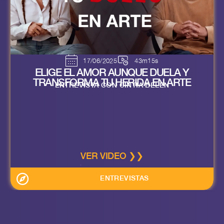
17/06/2025
43m15s
ELIGE EL AMOR AUNQUE DUELA Y
TRANSFORMA TU HERIDA EN ARTE
ENTREVISTA CON CINTIA BELEN
VER VIDEO ❯❯
ENTREVISTAS