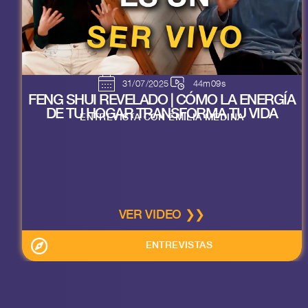
31/07/2025
44m09s
FENG SHUI REVELADO | CÓMO LA ENERGÍA
DE TU HOGAR TRANSFORMA TU VIDA
ENTREVISTA CON EMILIA MEDINA
VER VIDEO ❯❯
ENTREVISTAS