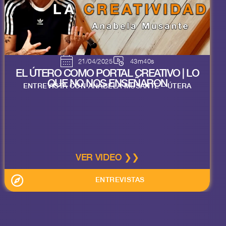
21/04/2025
43m40s
EL ÚTERO COMO PORTAL CREATIVO | LO
QUE NO NOS ENSEÑARON
ENTREVISTA CON ANABELA MUSANTE – ÚTERA
VER VIDEO ❯❯
ENTREVISTAS